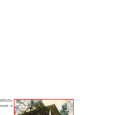
«ARDUS»
онную и