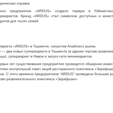
орическая справка
нно предприятие «ARDUS» создало первую в Узбекистан
ермаркетов. Бренд «ARDUS» стал символом доступных и качес
уктов для тысяч семей.
маркета «ARDUS» в Ташкенте, напротив Алайского рынка.
 — два новых супермаркета в Ташкенте (в здании торгово-развлек
ы), супермаркет в Навои и запуск сети минимаркетов.
ервых лет существования предприятия проводится обширная инвест
уплен контрольный пакет акций ресторанного комплекса «Зарафша
ане. С этого времени предприятием “ARDUS” проведена большая р
гово-развлекательного комплекса «Зарафшан».