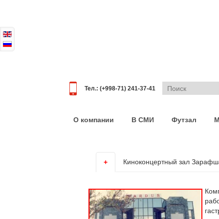
Тел.: (+998-71) 241-37-41
О компании
В СМИ
Футзал
М
Киноконцертный зал Зарафш
+
Ком
раб
гаст