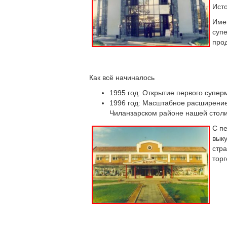
Ист
Име
суп
прод
Как всё начиналось
1995 год: Открытие первого супер
1996 год: Масштабное расширение
Чиланзарском районе нашей столиц
С п
вык
стр
тор