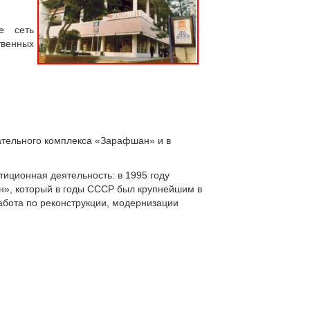
е сеть
твенных
ательного комплекса «Зарафшан» и в
иционная деятельность: в 1995 году
н», который в годы СССР был крупнейшим в
абота по реконструкции, модернизации